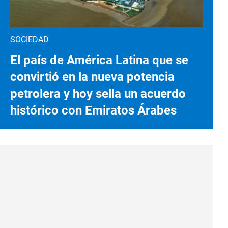
SOCIEDAD
El país de América Latina que se
convirtió en la nueva potencia
petrolera y hoy sella un acuerdo
histórico con Emiratos Árabes