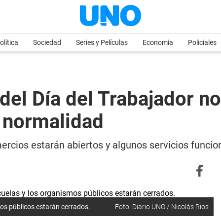
olítica
Sociedad
Series y Películas
Economia
Policiales
 del Día del Trabajador n
 normalidad
mercios estarán abiertos y algunos servicios func
mos públicos estarán cerrados.
Foto: Diario UNO / Nicolás Rios