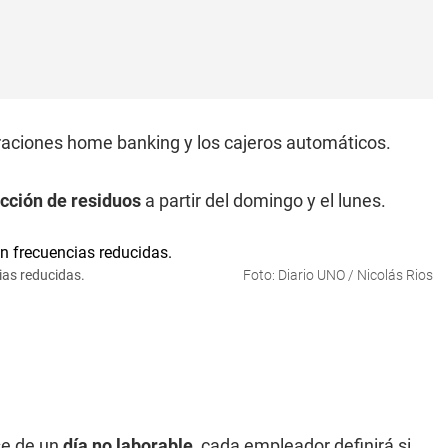
eraciones home banking y los cajeros automáticos.
cción de residuos
a partir del domingo y el lunes.
ias reducidas.
Foto: Diario UNO / Nicolás Rios
rse de un
día no laborable
, cada empleador definirá si