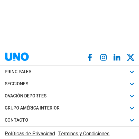
PRINCIPALES
Últimas Noticias
SECCIONES
Política
Horóscopo
OVACIÓN DEPORTES
Sociedad
Motores
Fútbol
GRUPO AMÉRICA INTERIOR
Policiales
Recetas
Mundial
Canal 7 en Vivo
CONTACTO
Judiciales
Trucos caseros
Automovilismo
Radio Nihuil
Acerca de Nosotros
Economia
Políticas de Privacidad
Términos y Condiciones
Series y Películas
Rugby