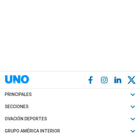
PRINCIPALES
Últimas Noticias
SECCIONES
Política
Horóscopo
OVACIÓN DEPORTES
Sociedad
Motores
Fútbol
GRUPO AMÉRICA INTERIOR
Policiales
Recetas