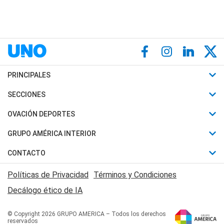
PRINCIPALES
Últimas Noticias
SECCIONES
Política
Horóscopo
OVACIÓN DEPORTES
Sociedad
Motores
Fútbol
GRUPO AMÉRICA INTERIOR
Policiales
Recetas
Mundial
Canal 7 en Vivo
CONTACTO
Judiciales
Trucos caseros
Automovilismo
Radio Nihuil
Acerca de Nosotros
Economia
Políticas de Privacidad
Términos y Condiciones
Series y Películas
Rugby
FM UNA
Contactanos
Decálogo ético de IA
Edictos y Solicitadas
Tenis
Radio Brava
Newsletter
Básquet
© Copyright 2026 GRUPO AMERICA – Todos los derechos
San Juan 8
reservados