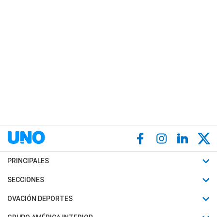
PRINCIPALES
Últimas Noticias
SECCIONES
Política
Horóscopo
OVACIÓN DEPORTES
Sociedad
Motores