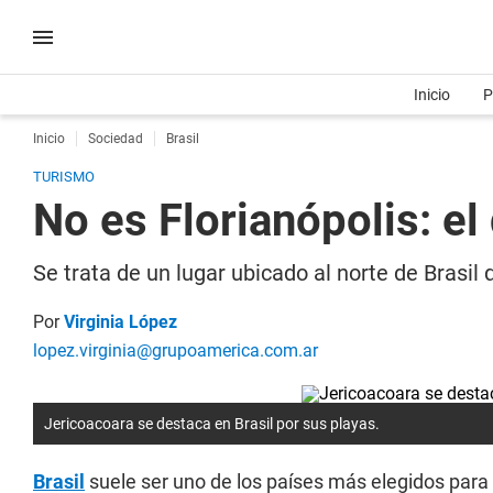
Inicio
P
Inicio
Sociedad
Brasil
TURISMO
No es Florianópolis: el
Se trata de un lugar ubicado al norte de Brasil
Por
Virginia López
lopez.virginia@grupoamerica.com.ar
Jericoacoara se destaca en Brasil por sus playas.
Brasil
suele ser uno de los países más elegidos para