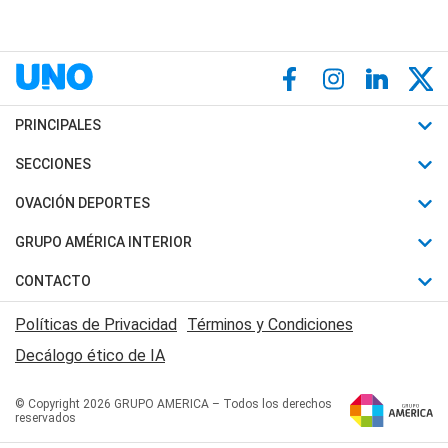
PRINCIPALES
Últimas Noticias
SECCIONES
Política
Horóscopo
OVACIÓN DEPORTES
Sociedad
Motores
Fútbol
GRUPO AMÉRICA INTERIOR
Policiales
Recetas
Mundial
Canal 7 en Vivo
CONTACTO
Judiciales
Trucos caseros
Automovilismo
Radio Nihuil
Acerca de Nosotros
Economia
Políticas de Privacidad
Términos y Condiciones
Series y Películas
Rugby
FM UNA
Contactanos
Decálogo ético de IA
Edictos y Solicitadas
Tenis
Radio Brava
Newsletter
Básquet
© Copyright 2026 GRUPO AMERICA – Todos los derechos
San Juan 8
reservados
Boxeo