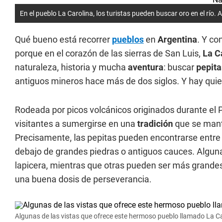
En el pueblo La Carolina, los turistas pueden buscar oro en el río
Qué bueno está recorrer
pueblos
en
Argentina
. Y co
porque en el corazón de las sierras de San Luis,
La C
naturaleza, historia y mucha
aventura
: buscar
pepita
antiguos mineros hace más de dos siglos. Y hay quien
Rodeada por picos volcánicos originados durante el Pli
visitantes a sumergirse en una
tradición
que se mant
Precisamente, las pepitas pueden encontrarse entre 
debajo de grandes piedras o antiguos cauces. Algun
lapicera, mientras que otras pueden ser más grandes
una buena dosis de perseverancia.
Algunas de las vistas que ofrece este hermoso pueblo llamado La Ca