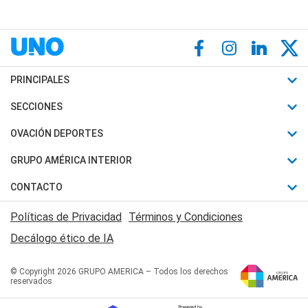
PRINCIPALES
Últimas Noticias
SECCIONES
Política
Horóscopo
OVACIÓN DEPORTES
Sociedad
Motores
Fútbol
GRUPO AMÉRICA INTERIOR
Policiales
Recetas
Mundial
Canal 7 en Vivo
CONTACTO
Judiciales
Trucos caseros
Automovilismo
Radio Nihuil
Acerca de Nosotros
Economia
Políticas de Privacidad
Términos y Condiciones
Series y Películas
Rugby
FM UNA
Contactanos
Decálogo ético de IA
Edictos y Solicitadas
Tenis
Radio Brava
Newsletter
Básquet
© Copyright 2026 GRUPO AMERICA – Todos los derechos
San Juan 8
reservados
Boxeo