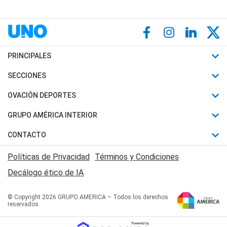
PRINCIPALES
Últimas Noticias
SECCIONES
Política
Horóscopo
OVACIÓN DEPORTES
Sociedad
Motores
Fútbol
GRUPO AMÉRICA INTERIOR
Policiales
Recetas
Mundial
Canal 7 en Vivo
CONTACTO
Judiciales
Trucos caseros
Automovilismo
Radio Nihuil
Acerca de Nosotros
Economia
Políticas de Privacidad
Términos y Condiciones
Series y Películas
Rugby
FM UNA
Contactanos
Decálogo ético de IA
Edictos y Solicitadas
Tenis
Radio Brava
Newsletter
Básquet
© Copyright 2026 GRUPO AMERICA – Todos los derechos
San Juan 8
reservados
Boxeo