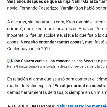
Seis años después de que su hija Nahir Galarza
fuer
novio, Fernando Pastorizzo, Yamila Kroh habló por prim
A oscuras, sin mostrar su cara, Kroh rompió el silenc
crimen”
, que se estrenó días atrás en Amazon Prime 
inocente. Si fue un accidente, si fue lo que fue o lo q
cosas.
Necesito entender tantas cosas”
, manifestó 
Gualeguaychú en 2017.
Nahir Galarza cumple una condena de prisión perpetua, pero la Cort
En relación al arma que se usó para cometer el crime
madre de Nahir explicó:
“Era algo normal en nuestra 
demás herramientas de trabajo; siempre en un mismo
►TE PUEDE INTERESAR:
Nahir Galarza: los mensaj