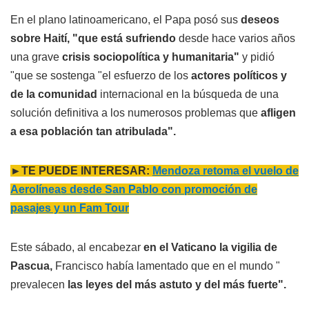
En el plano latinoamericano, el Papa posó sus
deseos
sobre Haití, "que está sufriendo
desde hace varios años
una grave
crisis sociopolítica y humanitaria"
y pidió
"que se sostenga "el esfuerzo de los
actores políticos y
de la comunidad
internacional en la búsqueda de una
solución definitiva a los numerosos problemas que
afligen
a esa población tan atribulada".
►TE PUEDE INTERESAR:
Mendoza retoma el vuelo de
Aerolíneas desde San Pablo con promoción de
pasajes y un Fam Tour
Este sábado, al encabezar
en el Vaticano la vigilia de
Pascua,
Francisco había lamentado que en el mundo "
prevalecen
las leyes del más astuto y del más fuerte".