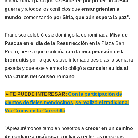
internacional para que se
esfuerce por poner fin a esta
guerra
y a todos los conflictos que
ensangrientan al
mundo,
comenzando
por Siria, que aún espera la paz".
Francisco celebró este domingo la denominada
Misa de
Pascua en el día de la Resurrección
en la Plaza San
Pedro, pese a que continúa
con la recuperación de la
bronquitis
por la que estuvo internado tres días la semana
pasada y que este viernes lo obligó a
cancelar su ida al
Via Crucis del coliseo romano.
►TE PUEDE INTERESAR:
Con la participación de
cientos de fieles mendocinos, se realizó el tradicional
Via Crucis en la Carrodilla
"Apresurémonos también nosotros a
crecer en un camino
de confianza recíproca:
confianza entre las personas,