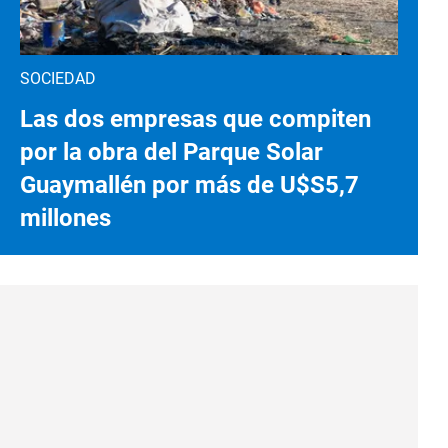
SOCIEDAD
Las dos empresas que compiten
por la obra del Parque Solar
Guaymallén por más de U$S5,7
millones