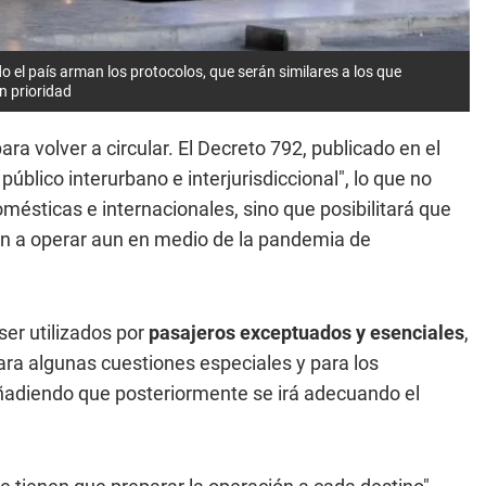
do el país arman los protocolos, que serán similares a los que
n prioridad
ra volver a circular. El Decreto 792, publicado en el
e público interurbano e interjurisdiccional", lo que no
mésticas e internacionales, sino que posibilitará que
an a operar aun en medio de la pandemia de
ser utilizados por
pasajeros exceptuados y esenciales
,
a algunas cuestiones especiales y para los
añadiendo que posteriormente se irá adecuando el