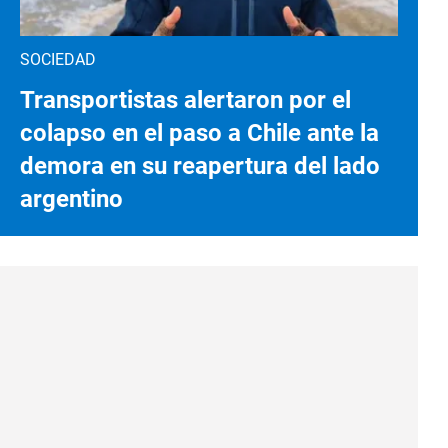
SOCIEDAD
Transportistas alertaron por el
colapso en el paso a Chile ante la
demora en su reapertura del lado
argentino