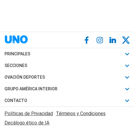
PRINCIPALES
Últimas Noticias
SECCIONES
Política
Horóscopo
OVACIÓN DEPORTES
Sociedad
Motores
Fútbol
GRUPO AMÉRICA INTERIOR
Policiales
Recetas
Mundial
Canal 7 en Vivo
CONTACTO
Judiciales
Trucos caseros
Automovilismo
Radio Nihuil
Acerca de Nosotros
Economia
Políticas de Privacidad
Términos y Condiciones
Series y Películas
Rugby
FM UNA
Contactanos
Decálogo ético de IA
Edictos y Solicitadas
Tenis
Radio Brava
Newsletter