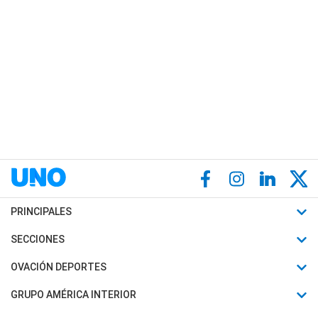
PRINCIPALES
Últimas Noticias
SECCIONES
Política
Horóscopo
OVACIÓN DEPORTES
Sociedad
Motores
Fútbol
GRUPO AMÉRICA INTERIOR
Policiales
Recetas
Mundial