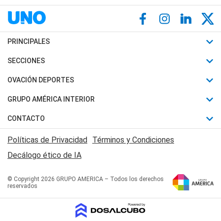
PRINCIPALES
Últimas Noticias
SECCIONES
Política
Horóscopo
OVACIÓN DEPORTES
Sociedad
Motores
Fútbol
GRUPO AMÉRICA INTERIOR
Policiales
Recetas
Mundial
Canal 7 en Vivo
CONTACTO
Judiciales
Trucos caseros
Automovilismo
Radio Nihuil
Acerca de Nosotros
Economia
Políticas de Privacidad
Términos y Condiciones
Series y Películas
Rugby
FM UNA
Contactanos
Decálogo ético de IA
Edictos y Solicitadas
Tenis
Radio Brava
Newsletter
Básquet
© Copyright 2026 GRUPO AMERICA – Todos los derechos
San Juan 8
reservados
Boxeo
Fuera de Juego