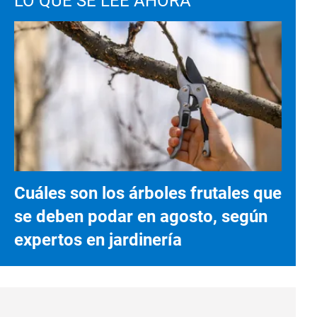
LO QUE SE LEE AHORA
Cuáles son los árboles frutales que
se deben podar en agosto, según
expertos en jardinería