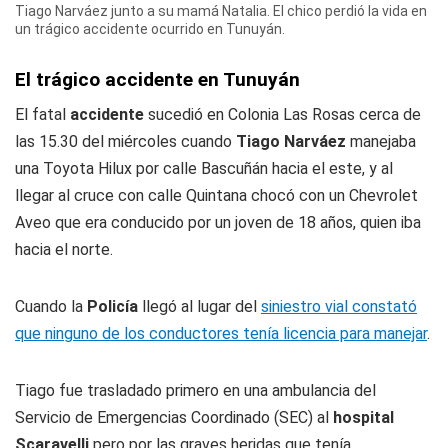
Tiago Narváez junto a su mamá Natalia. El chico perdió la vida en
un trágico accidente ocurrido en Tunuyán.
El trágico accidente en Tunuyán
El fatal
accidente
sucedió en Colonia Las Rosas cerca de
las 15.30 del miércoles cuando
Tiago Narváez
manejaba
una Toyota Hilux por calle Bascuñán hacia el este, y al
llegar al cruce con calle Quintana chocó con un Chevrolet
Aveo que era conducido por un joven de 18 años, quien iba
hacia el norte.
Cuando la
Policía
llegó al lugar del
siniestro vial constató
que ninguno de los conductores tenía licencia para manejar
.
Tiago fue trasladado primero en una ambulancia del
Servicio de Emergencias Coordinado (SEC) al
hospital
Scaravelli
pero por las graves heridas que tenía,