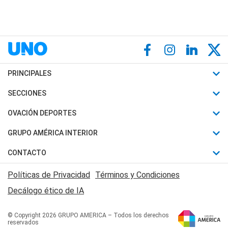
PRINCIPALES
Últimas Noticias
SECCIONES
Política
Horóscopo
OVACIÓN DEPORTES
Sociedad
Motores
Fútbol
GRUPO AMÉRICA INTERIOR
Policiales
Recetas
Mundial
Canal 7 en Vivo
CONTACTO
Judiciales
Trucos caseros
Automovilismo
Radio Nihuil
Acerca de Nosotros
Economia
Políticas de Privacidad
Términos y Condiciones
Series y Películas
Rugby
FM UNA
Contactanos
Decálogo ético de IA
Edictos y Solicitadas
Tenis
Radio Brava
Newsletter
Básquet
© Copyright 2026 GRUPO AMERICA – Todos los derechos
San Juan 8
reservados