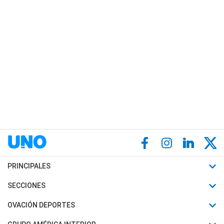
PRINCIPALES
Últimas Noticias
SECCIONES
Política
Horóscopo
OVACIÓN DEPORTES
Sociedad
Motores