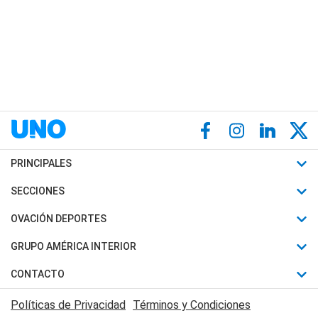
PRINCIPALES
Últimas Noticias
SECCIONES
Política
Horóscopo
OVACIÓN DEPORTES
Sociedad
Motores
Fútbol
GRUPO AMÉRICA INTERIOR
Policiales
Recetas
Mundial
Canal 7 en Vivo
CONTACTO
Judiciales
Trucos caseros
Automovilismo
Radio Nihuil
Acerca de Nosotros
Economia
Políticas de Privacidad
Términos y Condiciones
Series y Películas
Rugby