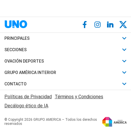
PRINCIPALES
Últimas Noticias
SECCIONES
Política
Horóscopo
OVACIÓN DEPORTES
Sociedad
Motores
Fútbol
GRUPO AMÉRICA INTERIOR
Policiales
Recetas
Mundial
Canal 7 en Vivo
CONTACTO
Judiciales
Trucos caseros
Automovilismo
Radio Nihuil
Acerca de Nosotros
Economia
Políticas de Privacidad
Términos y Condiciones
Series y Películas
Rugby
FM UNA
Contactanos
Decálogo ético de IA
Edictos y Solicitadas
Tenis
Radio Brava
Newsletter
Básquet
© Copyright 2026 GRUPO AMERICA – Todos los derechos
San Juan 8
reservados
Boxeo