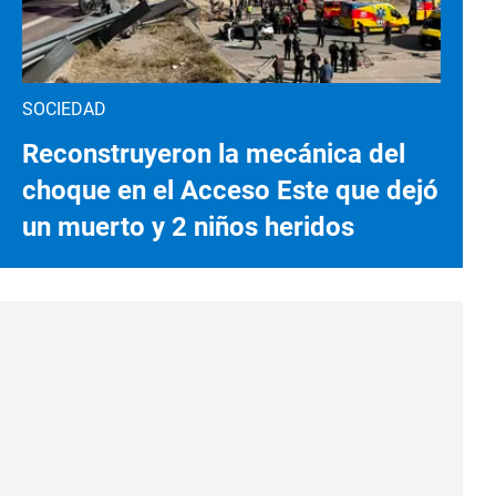
SOCIEDAD
Reconstruyeron la mecánica del
choque en el Acceso Este que dejó
un muerto y 2 niños heridos