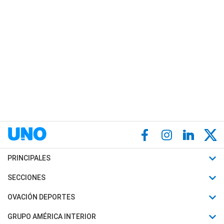
PRINCIPALES
Últimas Noticias
SECCIONES
Política
Horóscopo
OVACIÓN DEPORTES
Sociedad
Motores
Fútbol
GRUPO AMÉRICA INTERIOR