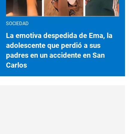
SOCIEDAD
La emotiva despedida de Ema, la
adolescente que perdió a sus
padres en un accidente en San
Carlos