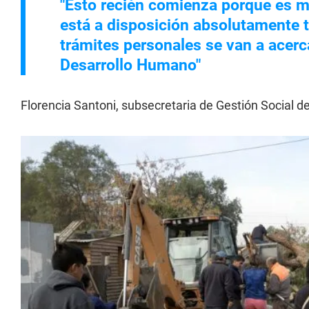
"Esto recién comienza porque es m
está a disposición absolutamente 
trámites personales se van a acerca
Desarrollo Humano"
Florencia Santoni, subsecretaria de Gestión Social d