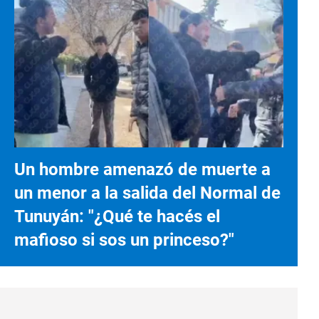
Un hombre amenazó de muerte a
un menor a la salida del Normal de
Tunuyán: "¿Qué te hacés el
mafioso si sos un princeso?"