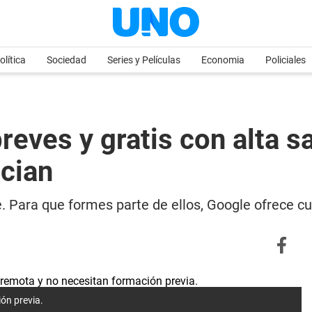
olítica
Sociedad
Series y Películas
Economia
Policiales
eves y gratis con alta s
ician
e. Para que formes parte de ellos, Google ofrece cu
ón previa.