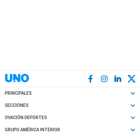
PRINCIPALES
Últimas Noticias
SECCIONES
Política
Horóscopo
OVACIÓN DEPORTES
Sociedad
Motores
Fútbol
GRUPO AMÉRICA INTERIOR
Policiales
Recetas
Mundial