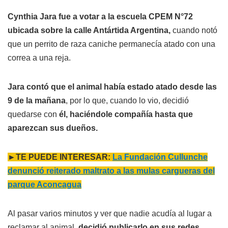
Cynthia Jara fue a votar a la escuela CPEM N°72
ubicada sobre la calle Antártida Argentina,
cuando notó
que un perrito de raza caniche permanecía atado con una
correa a una reja.
Jara contó que el animal había estado atado desde las
9 de la mañana
, por lo que, cuando lo vio, decidió
quedarse con
él, haciéndole compañía hasta que
aparezcan sus dueños.
►TE PUEDE INTERESAR:
La Fundación Cullunche
denunció reiterado maltrato a las mulas cargueras del
parque Aconcagua
Al pasar varios minutos y ver que nadie acudía al lugar a
reclamar al animal,
decidió publicarlo en sus redes