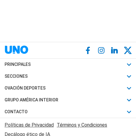
PRINCIPALES
Últimas Noticias
SECCIONES
Política
Horóscopo
OVACIÓN DEPORTES
Sociedad
Motores
Fútbol
GRUPO AMÉRICA INTERIOR
Policiales
Recetas
Mundial
Canal 7 en Vivo
CONTACTO
Judiciales
Trucos caseros
Automovilismo
Radio Nihuil
Acerca de Nosotros
Economia
Políticas de Privacidad
Términos y Condiciones
Series y Películas
Rugby
FM UNA
Contactanos
Decálogo ético de IA