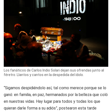
Los fanáticos de Carlos Indio Solari dejan sus ofrendas junto al
féretro. Llantos y cantos en la despedida del ídolo.
“Sigamos despidiéndolo así, tal como merece porque se lo
ganó: en familia, en paz, hermanados por la belleza que coló
en nuestras vidas. Hay lugar para todos y todas los que
quieran darle forma a su adiós”, postearon esta tarde