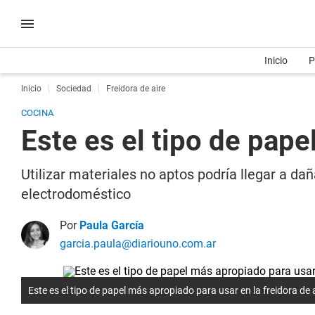
Inicio
P
Inicio
Sociedad
Freidora de aire
COCINA
Este es el tipo de pape
Utilizar materiales no aptos podría llegar a da
electrodoméstico
Por
Paula García
garcia.paula@diariouno.com.ar
Este es el tipo de papel más apropiado para usar en la freidora de