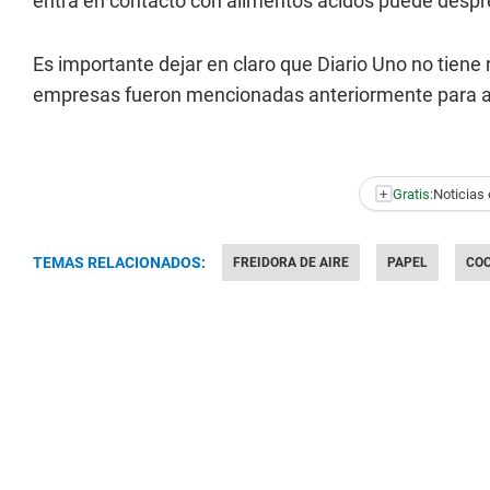
entra en contacto con alimentos ácidos puede despr
Es importante dejar en claro que Diario Uno no tien
empresas fueron mencionadas anteriormente para ap
+
Gratis:
Noticias 
TEMAS RELACIONADOS:
FREIDORA DE AIRE
PAPEL
COC