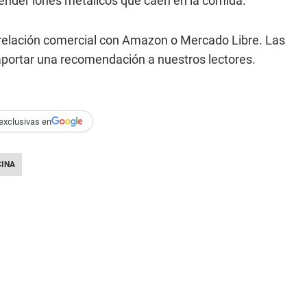
ender iones metálicos que caen en la comida.
e relación comercial con Amazon o Mercado Libre. Las
ortar una recomendación a nuestros lectores.
exclusivas en
INA