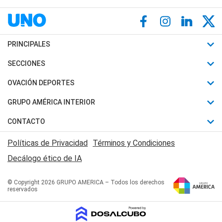
PRINCIPALES
Últimas Noticias
SECCIONES
Política
Horóscopo
OVACIÓN DEPORTES
Sociedad
Motores
Fútbol
GRUPO AMÉRICA INTERIOR
Policiales
Recetas
Mundial
Canal 7 en Vivo
CONTACTO
Judiciales
Trucos caseros
Automovilismo
Radio Nihuil
Acerca de Nosotros
Economia
Políticas de Privacidad
Términos y Condiciones
Series y Películas
Rugby
FM UNA
Contactanos
Decálogo ético de IA
Edictos y Solicitadas
Tenis
Radio Brava
Newsletter
Básquet
© Copyright 2026 GRUPO AMERICA – Todos los derechos
San Juan 8
reservados
Boxeo
Fuera de Juego