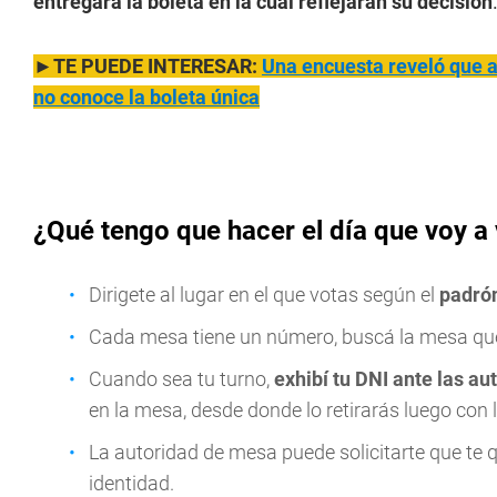
entregará la boleta en la cual reflejarán su decisión
►TE PUEDE INTERESAR:
Una encuesta reveló que a
no conoce la boleta única
¿Qué tengo que hacer el día que voy a 
Dirigete al lugar en el que votas según el
padró
Cada mesa tiene un número, buscá la mesa que 
Cuando sea tu turno,
exhibí tu DNI ante las a
en la mesa, desde donde lo retirarás luego con 
La autoridad de mesa puede solicitarte que te 
identidad.