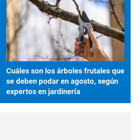
Cuáles son los árboles frutales que
se deben podar en agosto, según
expertos en jardinería