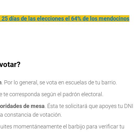
.
 25 días de las elecciones el 64% de los mendocinos
votar?
n
. Por lo general, se vota en escuelas de tu barrio.
te corresponda según el padrón electoral.
utoridades de mesa
. Ésta te solicitará que apoyes tu DNI
la constancia de votación.
quites momentáneamente el barbijo para verificar tu