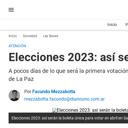
Inicio
P
Inicio
Sociedad
Ley Bases
ATENCIÓN
Elecciones 2023: así se
A pocos días de lo que será la primera votación
de La Paz
Por
Facundo Mezzabotta
mezzabotta.facundo@diariouno.com.ar
Elecciones 2023: así serán la boleta única para votar en abril en S