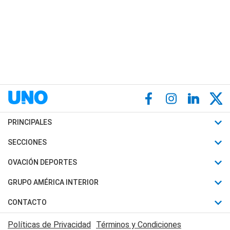
PRINCIPALES
Últimas Noticias
SECCIONES
Política
Horóscopo
OVACIÓN DEPORTES
Sociedad
Motores
Fútbol
GRUPO AMÉRICA INTERIOR
Policiales
Recetas
Mundial
Canal 7 en Vivo
CONTACTO
Judiciales
Trucos caseros
Automovilismo
Radio Nihuil
Acerca de Nosotros
Economia
Políticas de Privacidad
Términos y Condiciones
Series y Películas