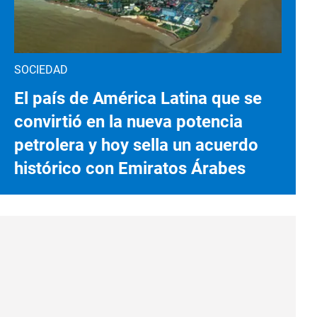
SOCIEDAD
El país de América Latina que se
convirtió en la nueva potencia
petrolera y hoy sella un acuerdo
histórico con Emiratos Árabes