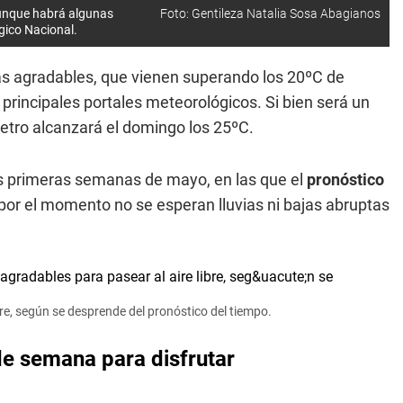
aunque habrá algunas
Foto: Gentileza Natalia Sosa Abagianos
ógico Nacional.
s agradables, que vienen superando los 20ºC de
 principales portales meteorológicos. Si bien será un
etro alcanzará el domingo los 25ºC.
os primeras semanas de mayo, en las que el
pronóstico
por el momento no se esperan lluvias ni bajas abruptas
bre, según se desprende del pronóstico del tiempo.
 de semana para disfrutar