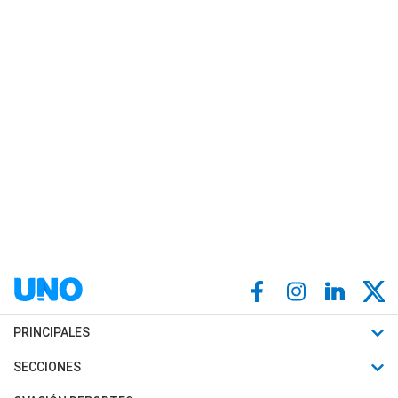
PRINCIPALES
Últimas Noticias
SECCIONES
Política