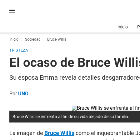
Inicio
P
Inicio
Sociedad
Bruce Willis
TRISTEZA
El ocaso de Bruce Willi
Su esposa Emma revela detalles desgarradores s
Por
UNO
Bruce Willis se enfrenta al fin de su vida alejado de su familia.
La imagen de
Bruce Willis
como el inquebrantable J