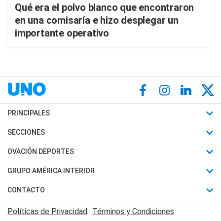
Qué era el polvo blanco que encontraron
en una comisaría e hizo desplegar un
importante operativo
PRINCIPALES
Últimas Noticias
SECCIONES
Política
Horóscopo
OVACIÓN DEPORTES
Sociedad
Motores
Fútbol
GRUPO AMÉRICA INTERIOR
Policiales
Recetas
Mundial
Canal 7 en Vivo
CONTACTO
Judiciales
Trucos caseros
Automovilismo
Radio Nihuil
Acerca de Nosotros
Economia
Políticas de Privacidad
Términos y Condiciones
Series y Películas
Rugby