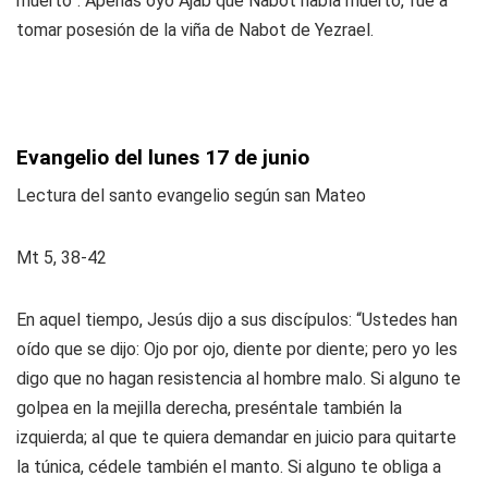
muerto”. Apenas oyó Ajab que Nabot había muerto, fue a
tomar posesión de la viña de Nabot de Yezrael.
Evangelio del lunes 17 de junio
Lectura del santo evangelio según san Mateo
Mt 5, 38-42
En aquel tiempo, Jesús dijo a sus discípulos: “Ustedes han
oído que se dijo:
Ojo por ojo, diente por diente;
pero yo les
digo que no hagan resistencia al hombre malo. Si alguno te
golpea en la mejilla derecha, preséntale también la
izquierda; al que te quiera demandar en juicio para quitarte
la túnica, cédele también el manto. Si alguno te obliga a