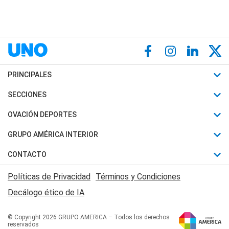
PRINCIPALES
Últimas Noticias
SECCIONES
Política
Horóscopo
OVACIÓN DEPORTES
Sociedad
Motores
Fútbol
GRUPO AMÉRICA INTERIOR
Policiales
Recetas
Mundial
Canal 7 en Vivo
CONTACTO
Judiciales
Trucos caseros
Automovilismo
Radio Nihuil
Acerca de Nosotros
Economia
Políticas de Privacidad
Términos y Condiciones
Series y Películas
Rugby
FM UNA
Contactanos
Decálogo ético de IA
Edictos y Solicitadas
Tenis
Radio Brava
Newsletter
Básquet
© Copyright 2026 GRUPO AMERICA – Todos los derechos
San Juan 8
reservados