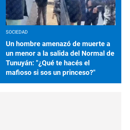
SOCIEDAD
Un hombre amenazó de muerte a
un menor a la salida del Normal de
Tunuyán: "¿Qué te hacés el
mafioso si sos un princeso?"