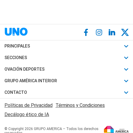
PRINCIPALES
Últimas Noticias
SECCIONES
Política
Horóscopo
OVACIÓN DEPORTES
Sociedad
Motores
Fútbol
GRUPO AMÉRICA INTERIOR
Policiales
Recetas
Mundial
Canal 7 en Vivo
CONTACTO
Judiciales
Trucos caseros
Automovilismo
Radio Nihuil
Acerca de Nosotros
Economia
Políticas de Privacidad
Términos y Condiciones
Series y Películas
Rugby
FM UNA
Contactanos
Decálogo ético de IA
Edictos y Solicitadas
Tenis
Radio Brava
Newsletter
Básquet
© Copyright 2026 GRUPO AMERICA – Todos los derechos
San Juan 8
reservados