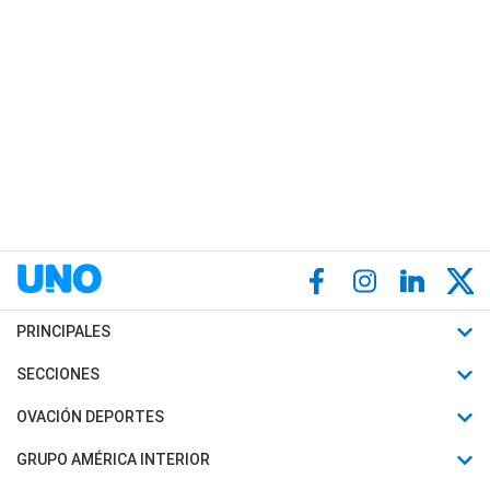
PRINCIPALES
Últimas Noticias
SECCIONES
Política
Horóscopo
OVACIÓN DEPORTES
Sociedad
Motores
Fútbol
GRUPO AMÉRICA INTERIOR
Policiales
Recetas