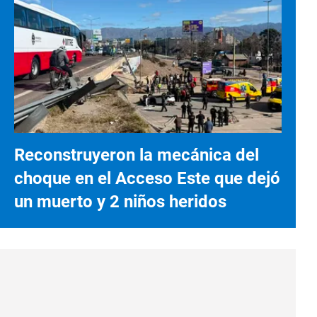
Reconstruyeron la mecánica del
choque en el Acceso Este que dejó
un muerto y 2 niños heridos