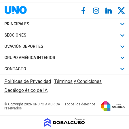
PRINCIPALES
Últimas Noticias
SECCIONES
Política
Horóscopo
OVACIÓN DEPORTES
Sociedad
Motores
Fútbol
GRUPO AMÉRICA INTERIOR
Policiales
Recetas
Mundial
Canal 7 en Vivo
CONTACTO
Judiciales
Trucos caseros
Automovilismo
Radio Nihuil
Acerca de Nosotros
Economia
Políticas de Privacidad
Términos y Condiciones
Series y Películas
Rugby
FM UNA
Contactanos
Decálogo ético de IA
Edictos y Solicitadas
Tenis
Radio Brava
Newsletter
Básquet
© Copyright 2026 GRUPO AMERICA – Todos los derechos
San Juan 8
reservados
Boxeo
Fuera de Juego