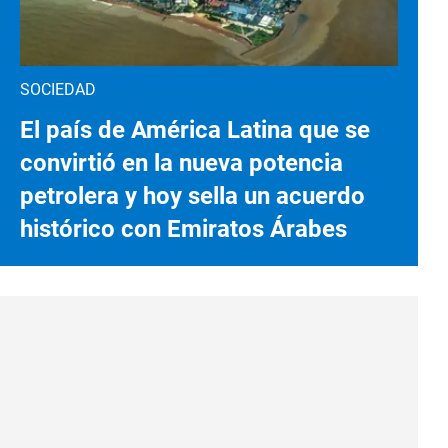
SOCIEDAD
El país de América Latina que se
convirtió en la nueva potencia
petrolera y hoy sella un acuerdo
histórico con Emiratos Árabes