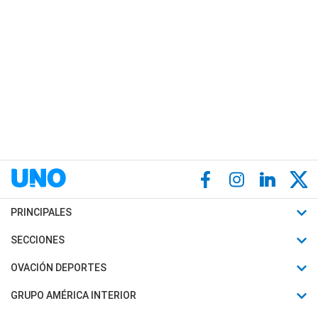
PRINCIPALES
Últimas Noticias
SECCIONES
Política
Horóscopo
OVACIÓN DEPORTES
Sociedad
Motores
Fútbol
GRUPO AMÉRICA INTERIOR
Policiales
Recetas
Mundial