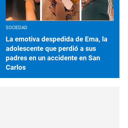
SOCIEDAD
La emotiva despedida de Ema, la
adolescente que perdió a sus
padres en un accidente en San
Carlos