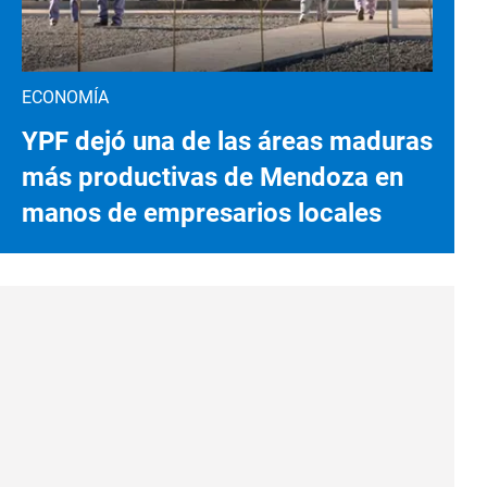
ECONOMÍA
YPF dejó una de las áreas maduras
más productivas de Mendoza en
manos de empresarios locales